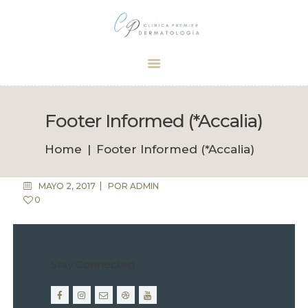
Dermatólogo Palma
Tu dermatólogo de confianza en Palma
INICIO
TRATAMIENTOS
Footer Informed (*Accalia)
CITA
Home
Footer Informed (*Accalia)
BOUTIQUE
MAYO 2, 2017
POR
ADMIN
0
Stay Connected