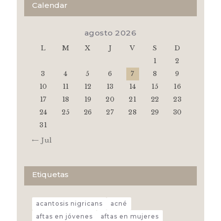
Calendar
agosto 2026
L
M
X
J
V
S
D
1
2
3
4
5
6
7
8
9
10
11
12
13
14
15
16
17
18
19
20
21
22
23
24
25
26
27
28
29
30
31
« Jul
Etiquetas
acantosis nigricans
acné
aftas en jóvenes
aftas en mujeres