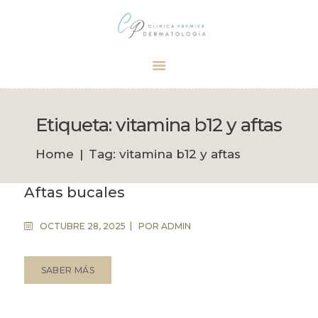
Dermatólogo Palma
Tu dermatólogo de confianza en Palma
INICIO
TRATAMIENTOS
Etiqueta: vitamina b12 y aftas
CITA
Home
Tag: vitamina b12 y aftas
BOUTIQUE
Aftas bucales
OCTUBRE 28, 2025
POR
ADMIN
SABER MÁS