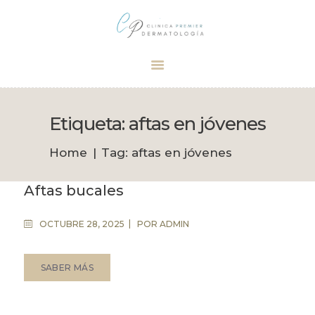
Dermatólogo Palma
Tu dermatólogo de confianza en Palma
INICIO
TRATAMIENTOS
Etiqueta: aftas en jóvenes
CITA
Home
Tag: aftas en jóvenes
BOUTIQUE
Aftas bucales
OCTUBRE 28, 2025
POR
ADMIN
SABER MÁS