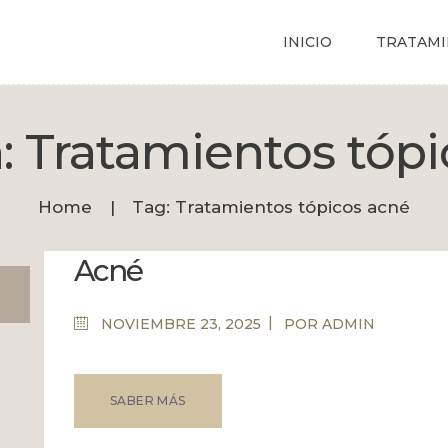
CITA
INICIO
TRATAMI
BOUTIQUE
Dermatólogo Palma
Tu dermatólogo de confianza en Palma
: Tratamientos tóp
Home
Tag: Tratamientos tópicos acné
Acné
NOVIEMBRE 23, 2025
POR
ADMIN
SABER MÁS