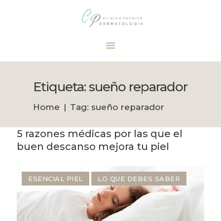
Dermatólogo Palma
Tu dermatólogo de confianza en Palma
INICIO
TRATAMIENTOS
Etiqueta: sueño reparador
CITA
Home
Tag: sueño reparador
BOUTIQUE
5 razones médicas por las que el
buen descanso mejora tu piel
ESENCIAL PIEL
LO QUE DEBES SABER