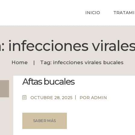
CITA
INICIO
TRATAMI
BOUTIQUE
Dermatólogo Palma
Tu dermatólogo de confianza en Palma
: infecciones virale
Home
Tag: infecciones virales bucales
Aftas bucales
OCTUBRE 28, 2025
POR
ADMIN
SABER MÁS