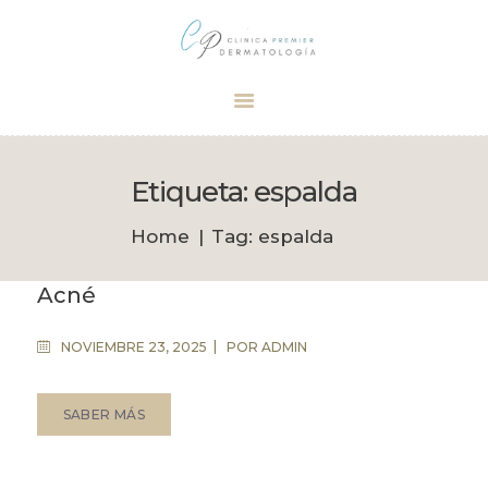
Dermatólogo Palma
Tu dermatólogo de confianza en Palma
INICIO
TRATAMIENTOS
Etiqueta: espalda
CITA
Home
Tag: espalda
BOUTIQUE
Acné
NOVIEMBRE 23, 2025
POR
ADMIN
SABER MÁS