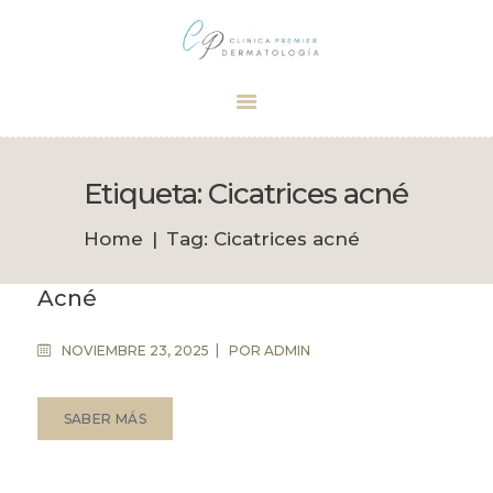
Dermatólogo Palma
Tu dermatólogo de confianza en Palma
INICIO
TRATAMIENTOS
Etiqueta: Cicatrices acné
CITA
Home
Tag: Cicatrices acné
BOUTIQUE
Acné
NOVIEMBRE 23, 2025
POR
ADMIN
SABER MÁS