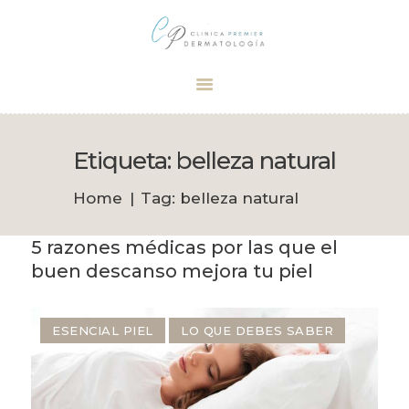
Dermatólogo Palma
Tu dermatólogo de confianza en Palma
INICIO
TRATAMIENTOS
Etiqueta: belleza natural
CITA
Home
Tag: belleza natural
BOUTIQUE
5 razones médicas por las que el
buen descanso mejora tu piel
ESENCIAL PIEL
LO QUE DEBES SABER