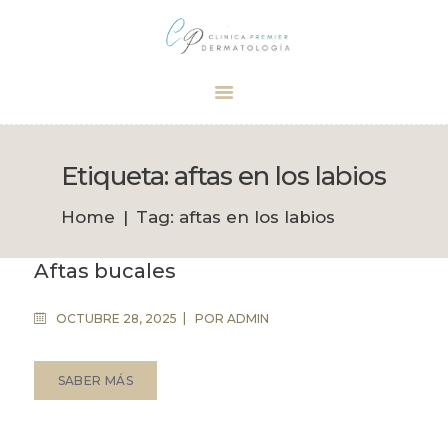
Dermatólogo Palma
Tu dermatólogo de confianza en Palma
INICIO
TRATAMIENTOS
Etiqueta: aftas en los labios
CITA
Home
Tag: aftas en los labios
BOUTIQUE
Aftas bucales
OCTUBRE 28, 2025
POR
ADMIN
SABER MÁS