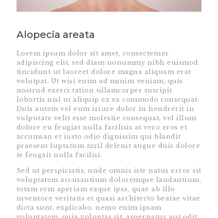
Alopecia areata
Lorem ipsum dolor sit amet, consectetuer
adipiscing elit, sed diam nonummy nibh euismod
tincidunt ut laoreet dolore magna aliquam erat
volutpat. Ut wisi enim ad minim veniam, quis
nostrud exerci tation ullamcorper suscipit
lobortis nisl ut aliquip ex ea commodo consequat.
Duis autem vel eum iriure dolor in hendrerit in
vulputate velit esse molestie consequat, vel illum
dolore eu feugiat nulla facilisis at vero eros et
accumsan et iusto odio dignissim qui blandit
praesent luptatum zzril delenit augue duis dolore
te feugait nulla facilisi.
Sed ut perspiciatis, unde omnis iste natus error sit
voluptatem accusantium doloremque laudantium,
totam rem aperiam eaque ipsa, quae ab illo
inventore veritatis et quasi architecto beatae vitae
dicta sunt, explicabo. nemo enim ipsam
voluptatem, quia voluptas sit, aspernatur aut odit