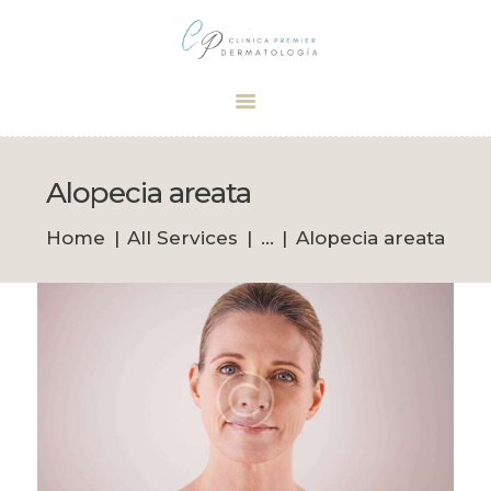
Dermatólogo Palma
Tu dermatólogo de confianza en Palma
INICIO
TRATAMIENTOS
Alopecia areata
CITA
Home
All Services
...
Alopecia areata
BOUTIQUE