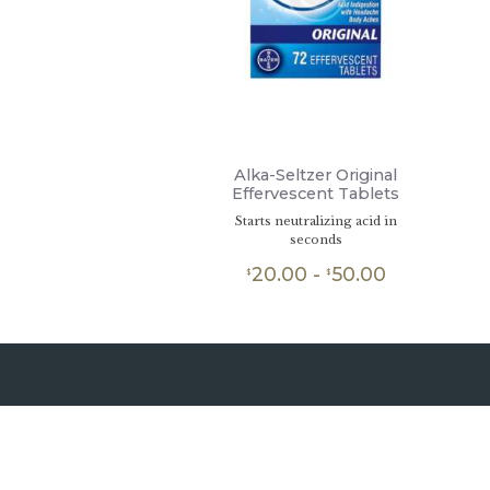
Alka-Seltzer Original
Effervescent Tablets
Starts neutralizing acid in
seconds
20.00
-
50.00
Rango
$
$
de
Este
producto
precios:
tiene
desde
múltiples
$20.00
variantes.
hasta
Las
opciones
$50.00
se
pueden
elegir
en