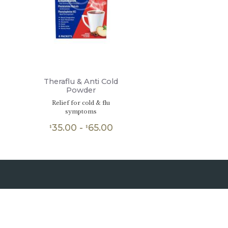
Theraflu & Anti Cold
Powder
Relief for cold & flu
symptoms
ngo
35.00
-
65.00
Rango
$
$
de
Este
producto
cios:
precios:
tiene
de
desde
múltiples
.00
$35.00
variantes.
ta
hasta
Las
opciones
.00
$65.00
se
pueden
elegir
en