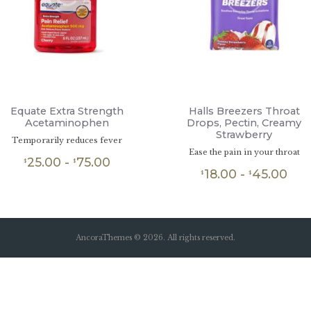
Equate Extra Strength
Halls Breezers Throat
Acetaminophen
Drops, Pectin, Creamy
Strawberry
Temporarily reduces fever
Ease the pain in your throat
25.00
-
75.00
Rango
$
$
18.00
-
45.00
Ra
de
$
$
Este
de
producto
Este
precios:
tiene
producto
pre
desde
múltiples
tiene
des
$25.00
variantes.
múltiples
$18
hasta
Las
variantes.
AncoraThemes © 2026. All rights reserved.
has
opciones
Las
$75.00
se
opciones
$45
pueden
se
elegir
pueden
en
elegir
la
en