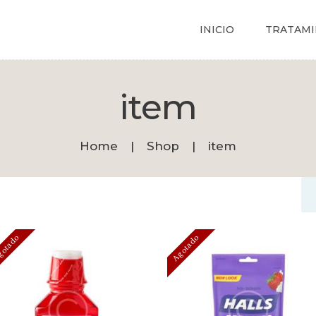
CITA
INICIO
TRATAMI
BOUTIQUE
Dermatólogo Palma
Tu dermatólogo de confianza en Palma
item
Home
Shop
item
otado
Agotado