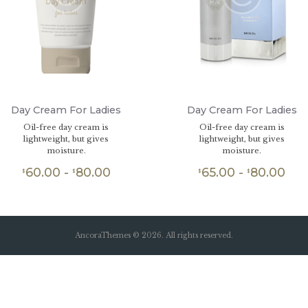
Day Cream For Ladies
Day Cream For Ladies
Oil-free day cream is
Oil-free day cream is
lightweight, but gives
lightweight, but gives
moisture.
moisture.
60.00
-
80.00
Rango
65.00
-
80.00
Ra
$
$
$
$
de
de
Este
Este
producto
producto
precios:
pre
tiene
tiene
desde
de
múltiples
múltiples
$60.00
$65
variantes.
variantes.
AncoraThemes © 2026. All rights reserved.
hasta
has
Las
Las
opciones
opciones
$80.00
$80
se
se
pueden
pueden
elegir
elegir
en
en