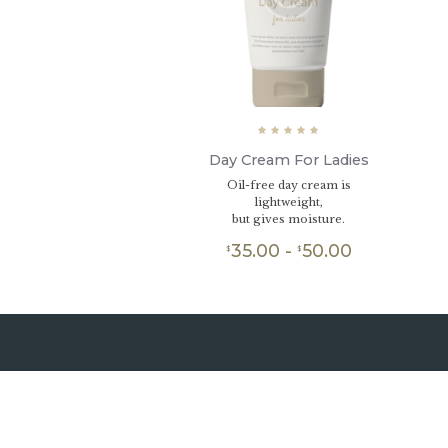
Valorad
o con
Day Cream For Ladies
5.00
de 5
Oil-free day cream is
lightweight,
but gives moisture.
35.00
-
50.00
Rango
$
$
de
Este
producto
precios:
tiene
desde
múltiples
$35.00
variantes.
hasta
Las
opciones
$50.00
se
pueden
elegir
en